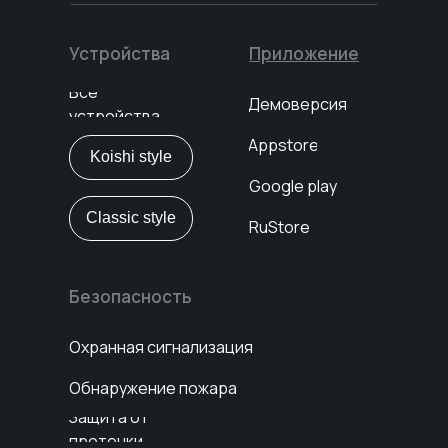
Устройства
Приложение
Все
Демоверсия
устройства
Appstore
Koishi style
Google play
Classic style
RuStore
Безопасность
Охранная сигнализация
Обнаружение пожара
Защита от
протечки