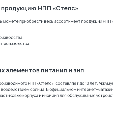
а продукцию НПП «Стелс»
ы можете приобрести весь ассортимент продукции НПП 
роизводства;
ы производства.
х элементов питания и зип
оизводимого НПП «Стелс», составляет до 10 лет. Аккумул
од воздействием солнца. В официальном интернет-магаз
астиковые корпуса и иной зип для обслуживания устройс