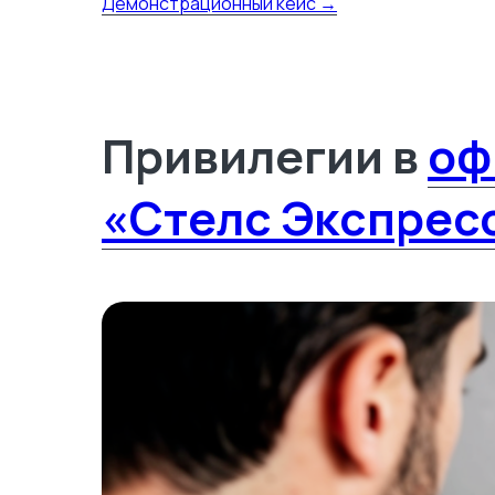
Демонстрационный кейс →
Привилегии в
оф
«Стелс Экспрес