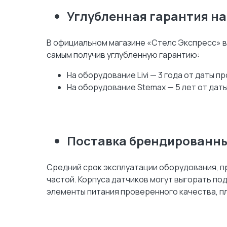
Углубленная гарантия н
В официальном магазине «Стелс Экспресс» в
самым получив углубленную гарантию:
На оборудование Livi — 3 года от даты п
На оборудование Stemax — 5 лет от дат
Поставка брендированны
Средний срок эксплуатации оборудования, пр
частой. Корпуса датчиков могут выгорать п
элементы питания проверенного качества, пл