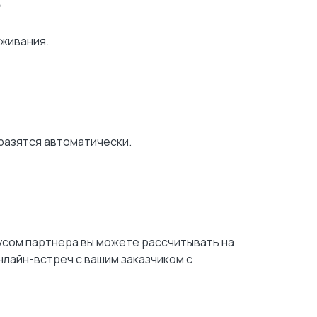
е
еживания.
тразятся автоматически.
усом партнера вы можете рассчитывать на
лайн-встреч с вашим заказчиком с