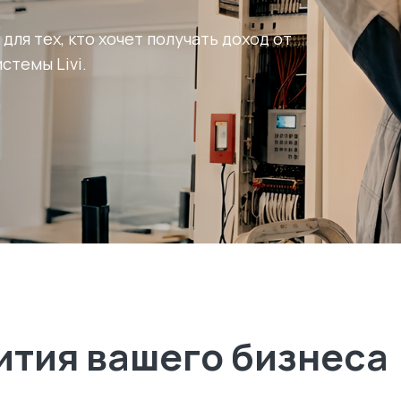
ля тех, кто хочет получать доход от
стемы Livi.
ития вашего бизнеса