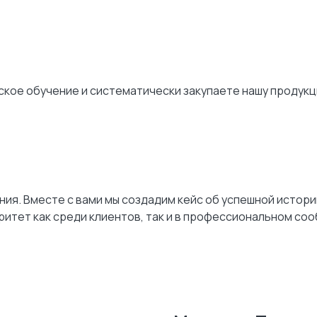
кое обучение и систематически закупаете нашу продукц
ния. Вместе с вами мы создадим кейс об успешной истори
торитет как среди клиентов, так и в профессиональном со