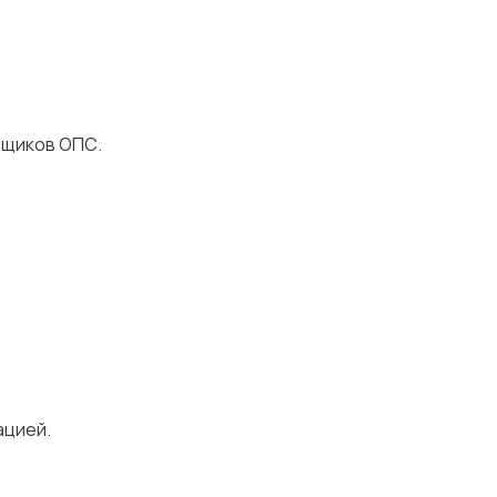
вщиков ОПС.
ацией.