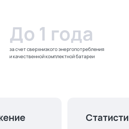
До 1 года
за счет сверхнизкого энергопотребления
и качественной комплектной батареи
жение
Статисти