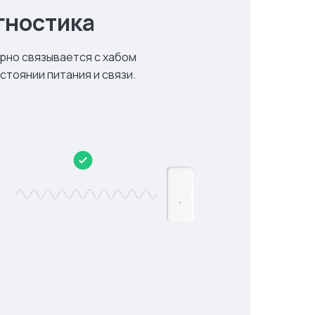
гностика
рно связывается с хабом
стоянии питания и связи.