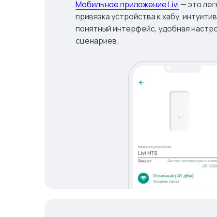
Мобильное приложение Livi
— это лег
привязка устройства к хабу, интуити
понятный интерфейс, удобная настр
сценариев.