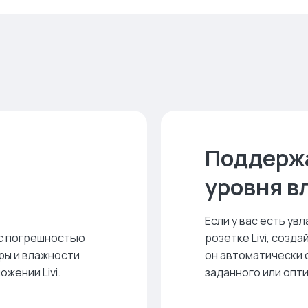
Поддерж
уровня в
Если у вас есть ув
 с погрешностью
розетке Livi, созд
ры и влажности
он автоматически 
жении Livi.
заданного или опт