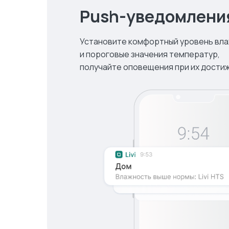
Push-уведомлени
Установите комфортный уровень вл
и пороговые значения температур,
получайте оповещения при их дости