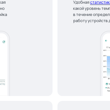
кая
Удобная
статистик
вно
какой уровень те
ойка
в течение определ
работу устройств 