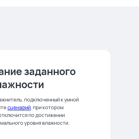
ание заданного
лажности
лажнитель, подключенный к умной
айте
сценарий
, при котором
отключится по достижении
имального уровня влажности.